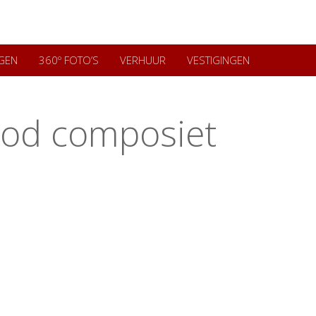
GEN
360º FOTO’S
VERHUUR
VESTIGINGEN
od composiet