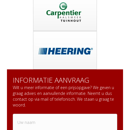
INFORMATIE AANVRAAG
Wilt u meer informatie of een prijsopgave? We geven u
graag advies en aanvullende informatie. Neemt u dus
contact op via mail of telefonisch. We staan u graag te
woord.