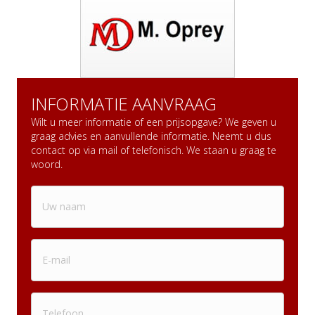
INFORMATIE AANVRAAG
Wilt u meer informatie of een prijsopgave? We geven u
graag advies en aanvullende informatie. Neemt u dus
contact op via mail of telefonisch. We staan u graag te
woord.