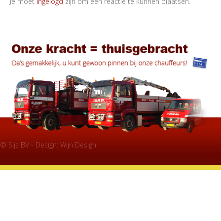
Je moet
ingelogd
zijn om een reactie te kunnen plaatsen.
© Sijs BV - Design:
Wijn Design