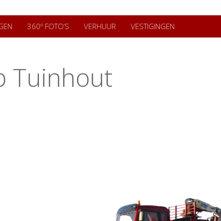
GEN
360º FOTO’S
VERHUUR
VESTIGINGEN
p Tuinhout