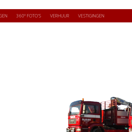
GEN
360º FOTO’S
VERHUUR
VESTIGINGEN