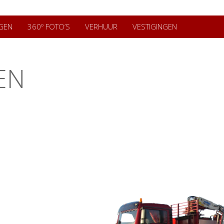
GEN
360º FOTO’S
VERHUUR
VESTIGINGEN
EN