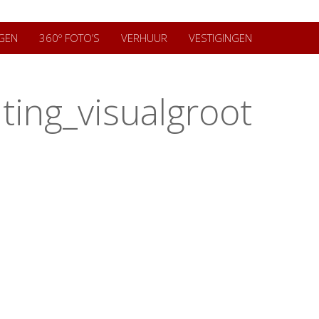
GEN
360º FOTO’S
VERHUUR
VESTIGINGEN
ting_visualgroot