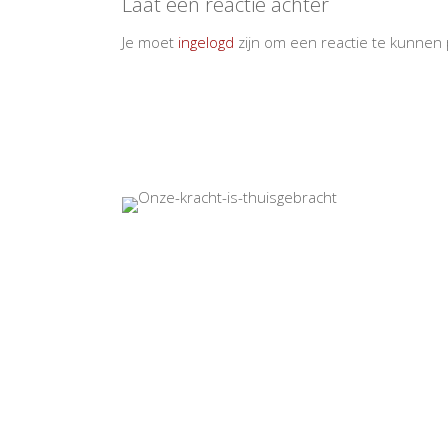
Laat een reactie achter
Je moet
ingelogd
zijn om een reactie te kunnen 
2022 - Sijs BV - Wijn Design