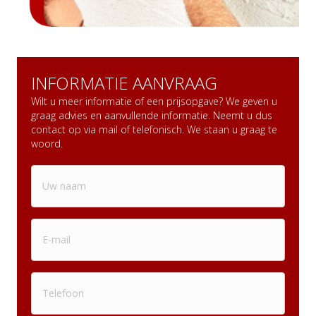
INFORMATIE AANVRAAG
Wilt u meer informatie of een prijsopgave? We geven u
graag advies en aanvullende informatie. Neemt u dus
contact op via mail of telefonisch. We staan u graag te
woord.