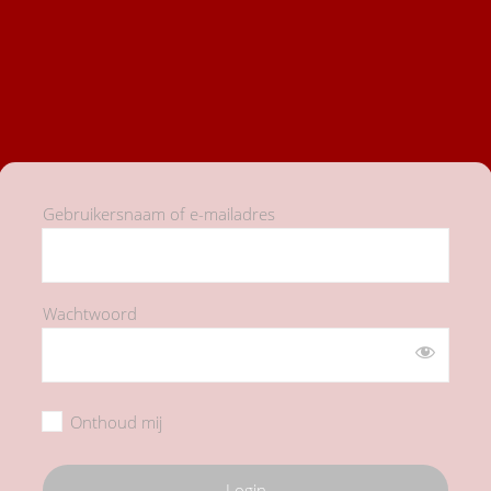
Gebruikersnaam of e-mailadres
Wachtwoord
Onthoud mij