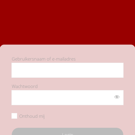
Gebruikersnaam of e-mailadres
Wachtwoord
Onthoud mij